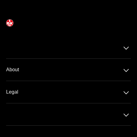
􀆈
􀆈
About
Über Uns
􀆈
Legal
Kontakt
Datenschutz
Team
􀆈
AGB
Häufige Fragen
Impressum