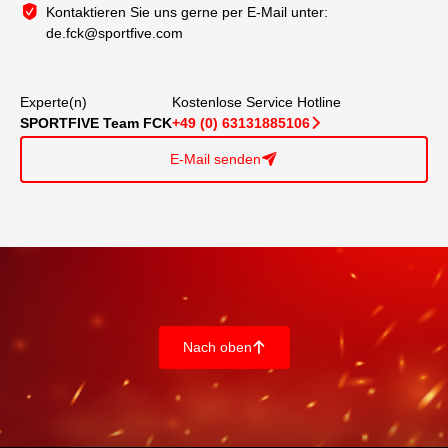
Kontaktieren Sie uns gerne per E-Mail unter:
de.fck@sportfive.com
Experte(n)
Kostenlose Service Hotline
SPORTFIVE Team FCK
+49 (0) 63131885106
􀆊
E-Mail senden
􀈠
Nach oben
􀄨