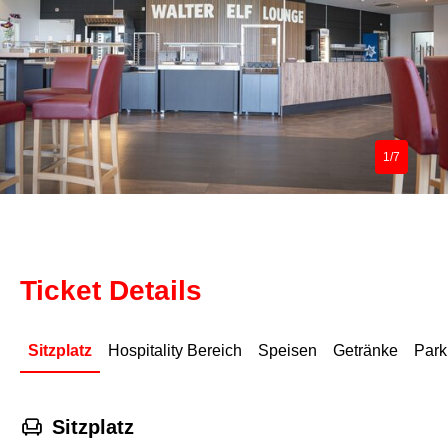
1/7
Ticket Details
Sitzplatz
Hospitality Bereich
Speisen
Getränke
Park
􁐴
Sitzplatz