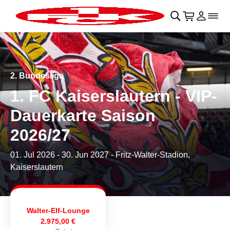
Navigation überspringen
􀄫
􀊫
Warenkor
􀍩
Login
􀉩
􀌇
2. Bundesliga
1. FC Kaiserslautern - VIP-
Dauerkarte Saison
2026/27
01. Jul 2026
-
30. Jun 2027
- Fritz-Walter-Stadion,
Kaiserslautern
Walter-Elf-Lounge
2.975,00 €