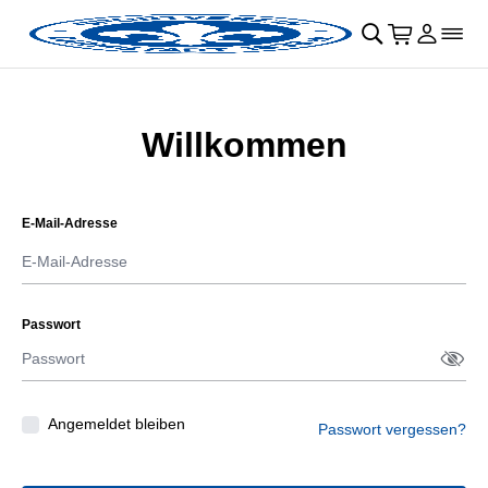
Navigation überspringen
􀄫
􀊫
Warenkor
􀍩
Login
􀉩
􀌇
Willkommen
E-Mail-Adresse
Passwort
Passw
􀋯
Angemeldet bleiben
Passwort vergessen?