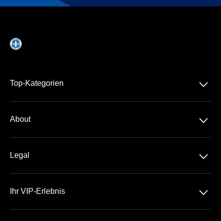
􀆈
Top-Kategorien
Dauerkarte
􀆈
About
Merck-Stadion
Über Uns
􀆈
Legal
Kontakt
Datenschutz
Team
􀆈
Ihr VIP-Erlebnis
AGB
Häufige Fragen
ENTEGA VIP-Lounge