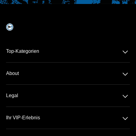
􀆈
Top-Kategorien
Dauerkarte
􀆈
About
2. Liga
Über Uns
DFB-Pokal
􀆈
Legal
Kontakt
Datenschutz
Team
􀆈
Ihr VIP-Erlebnis
AGB
Häufige Fragen
Die SchücoArena