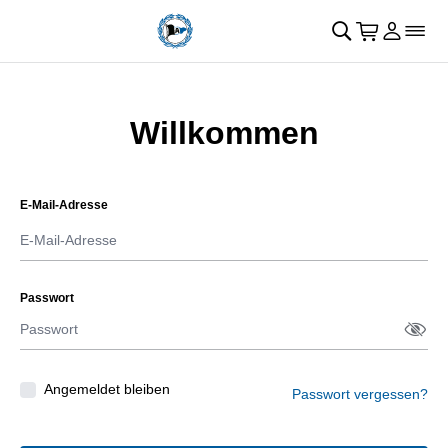
Navigation überspringen
􀄫
􀊫
Warenkor
􀍩
Login
􀉩
􀌇
Willkommen
E-Mail-Adresse
Passwort
Passw
􀋯
Angemeldet bleiben
Passwort vergessen?