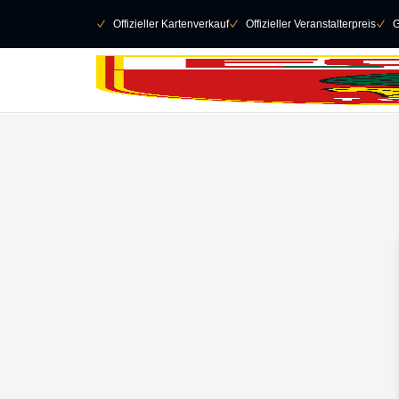
Navigation überspringen
􀄫
􀆅
Offizieller Kartenverkauf
􀆅
Offizieller Veranstalterpreis
􀆅
G