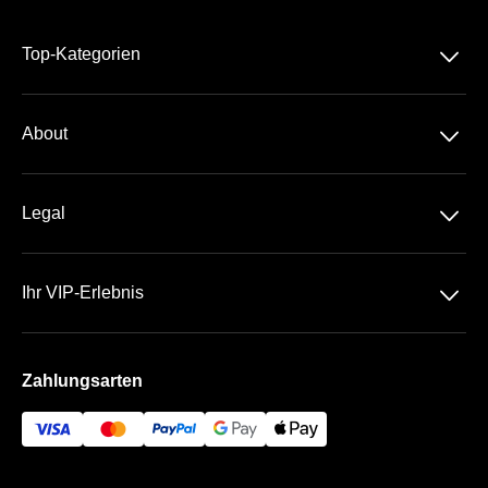
􀆈
Top-Kategorien
Dauerkarte
􀆈
About
2. Bundesliga
Über Uns
DFB-Pokal
􀆈
Legal
Kontakt
Datenschutz
Team
􀆈
Ihr VIP-Erlebnis
AGB
Häufige Fragen
Heinz von Heiden Arena
Impressum
Zahlungsarten
Die VIP Bereiche
Bezahlung & Versand
96-VIP-Portal