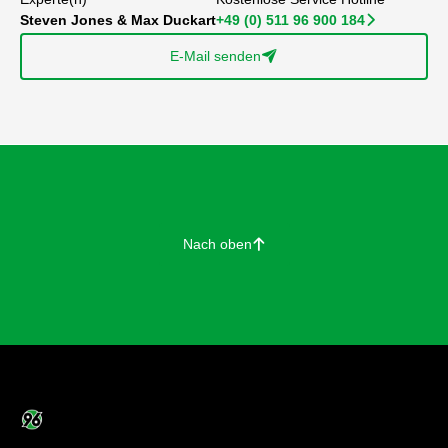
Steven Jones & Max Duckart
+49 (0) 511 96 900 184
􀆊
E-Mail senden
􀈠
Nach oben
􀄨