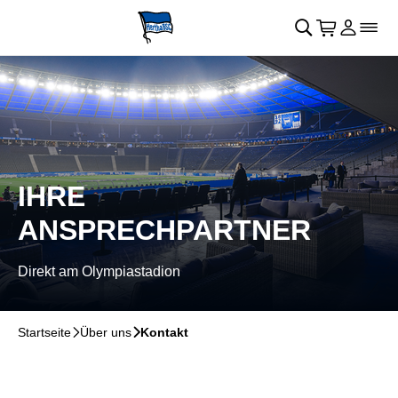
Navigation überspringen
􀄫
􀊫
Warenkor
􀍩
Login
􀉩
􀌇
IHRE
ANSPRECHPARTNER
Direkt am Olympiastadion
Startseite
􀆊
Über uns
􀆊
Kontakt