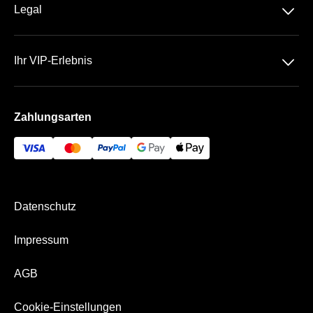
DFB-Pokal
􀆈
Legal
Kontakt
Datenschutz
Team
􀆈
Ihr VIP-Erlebnis
AGB
Häufige Fragen
Das Olympiastadion
Impressum
Zahlungsarten
Die VIP Bereiche
Bezahlung & Versand
Hertha BSC Business App
Datenschutz
Impressum
AGB
Cookie-Einstellungen