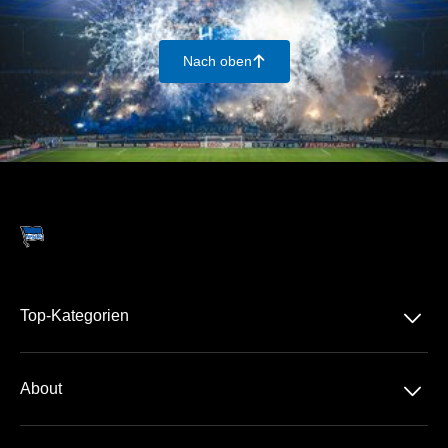
Nach oben
􀄨
􀆈
Top-Kategorien
Dauerkarte
􀆈
About
2. Bundesliga
Über Uns