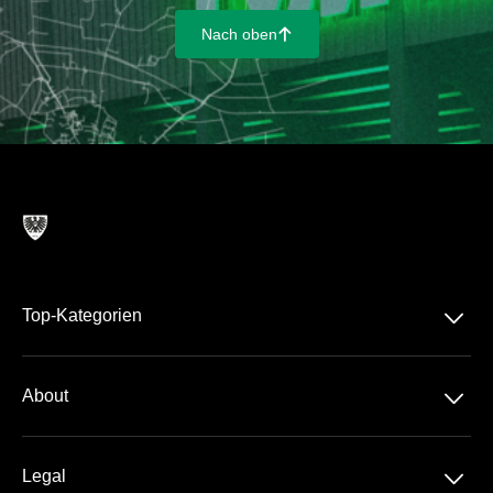
Nach oben
􀄨
􀆈
Top-Kategorien
􀆈
About
Über uns
􀆈
Legal