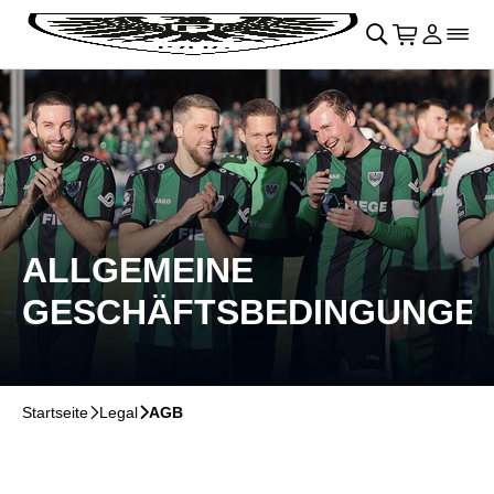
Navigation überspringen
􀄫
􀊫
Warenkor
􀍩
Login
􀉩
􀌇
ALLGEMEINE
GESCHÄFTSBEDINGUNGE
Startseite
􀆊
Legal
􀆊
AGB