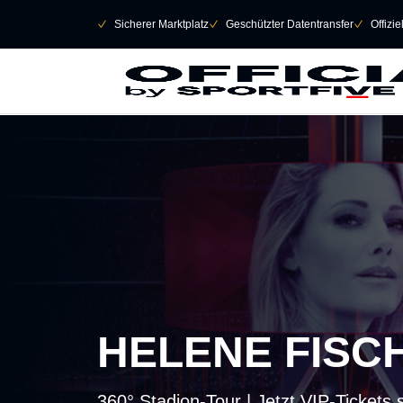
Navigation überspringen
􀄫
􀆅
Sicherer Marktplatz
􀆅
Geschützter Datentransfer
􀆅
Offizi
HELENE FISC
360° Stadion-Tour | Jetzt VIP-Tickets 