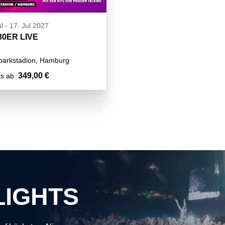
l
-
17. Jul 2027
80ER LIVE
parkstadion, Hamburg
349,00 €
ts ab
LIGHTS