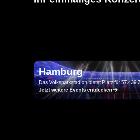
Hamburg
Das Volksparkstadion bietet Platz für 57.439
􀄫
Jetzt weitere Events entdecken