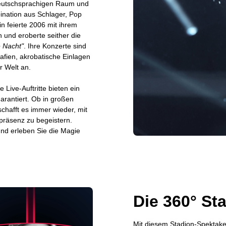
deutschsprachigen Raum und
bination aus Schlager, Pop
 feierte 2006 mit ihrem
 und eroberte seither die
e Nacht"
. Ihre Konzerte sind
fien, akrobatische Einlagen
r Welt an.
 Live-Auftritte bieten ein
rantiert. Ob in großen
chafft es immer wieder, mit
präsenz zu begeistern.
 und erleben Sie die Magie
Die 360° St
Mit diesem Stadion-Spektake