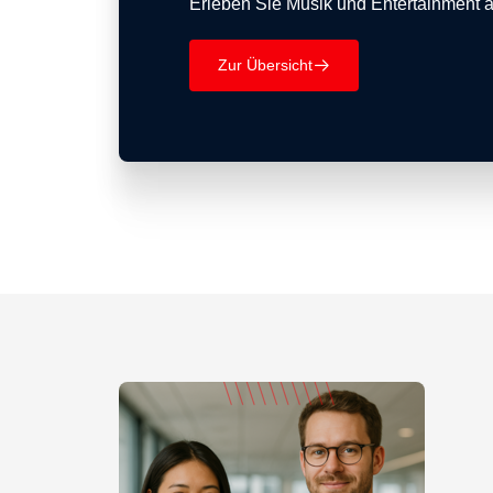
Erleben Sie Musik und Entertainment 
Zur Übersicht
􀄫