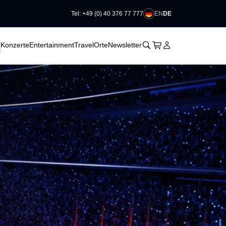
EN
DE
Tel: +49 (0) 40 376 77 777
􀆈
􀆈
􀆈
􀊫
Warenkorb
􀍩
Login
􀉩
Konzerte
Entertainment
Travel
Orte
Newsletter
t