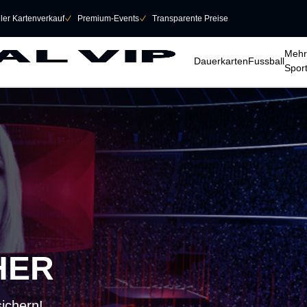
eller Kartenverkauf
􀆅
Premium-Events
􀆅
Transparente Preise
􀆈
􀆈
􀆈
Mehr
Dauerkarten
Fussball
Spor
HER
sichern!