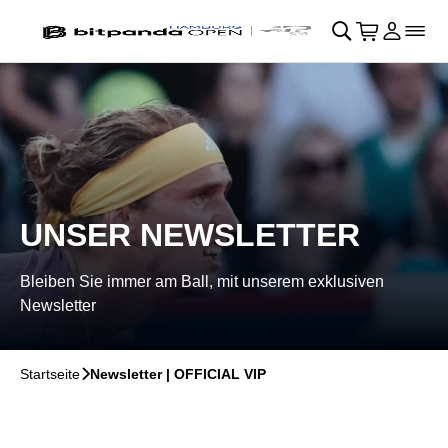
Navigation überspringen
􀄫
􀊫
Warenkor
􀍩
Login
􀉩
􀌇
UNSER NEWSLETTER
Bleiben Sie immer am Ball, mit unserem exklusiven
Newsletter
Startseite
􀆊
Newsletter | OFFICIAL VIP