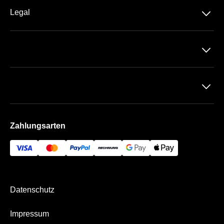
Am Rothenbaum
􀆈
Legal
Datenschutz
􀆈
AGB
Impressum
􀆈
Zahlung & Versand
Zahlungsarten
Datenschutz
Impressum