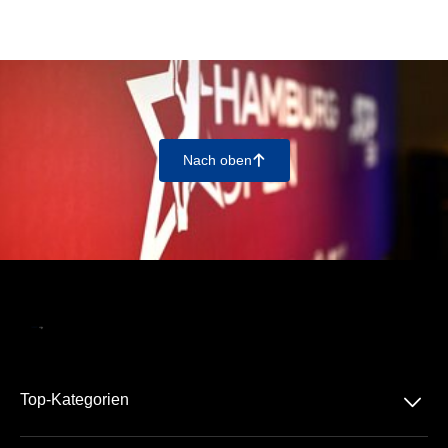
Nach oben
􀄨
􀆈
Top-Kategorien