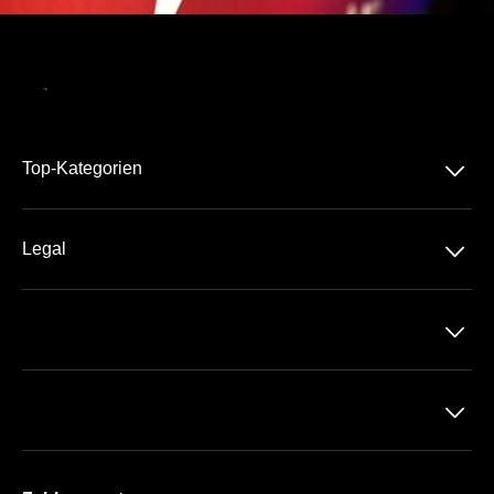
􀆈
Top-Kategorien
Am Rothenbaum
􀆈
Legal
Datenschutz
􀆈
AGB
Impressum
􀆈
Zahlung & Versand