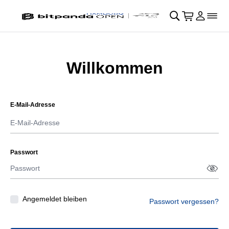
Navigation überspringen
􀄫
􀊫
Warenkor
􀍩
Login
􀉩
􀌇
Willkommen
E-Mail-Adresse
Passwort
Passw
􀋯
Angemeldet bleiben
Passwort vergessen?