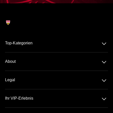
􀆈
Top-Kategorien
Dauerkarte
􀆈
About
Bundesliga
Über Uns
DFB-Pokal
􀆈
Legal
Kontakt
Brustring Business Club
Datenschutz
Häufige Fragen
􀆈
Ihr VIP-Erlebnis
AGB
MHP Arena