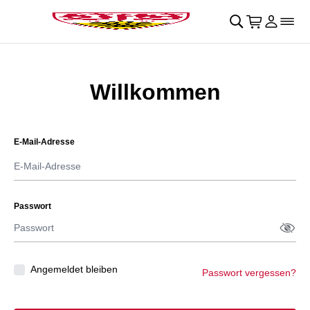
Navigation überspringen
􀄫
􀊫
Warenkor
􀍩
Login
􀉩
􀌇
Willkommen
E-Mail-Adresse
Passwort
Passw
􀋯
Angemeldet bleiben
Passwort vergessen?