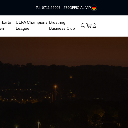
Tel: 0711 55007 - 279
OFFICIAL VIP
rkarte
UEFA Champions
Brustring
􀊫
Warenkorb
􀍩
Login
􀉩
en
League
Business Club