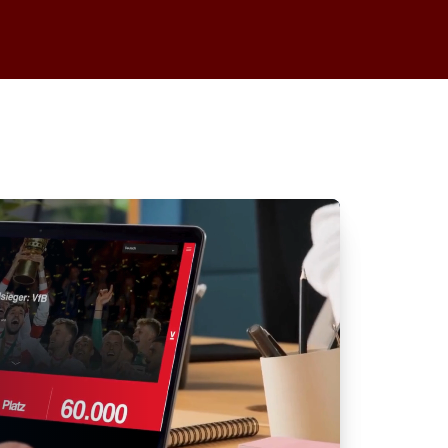
VIP-Tickets für ausgewählte Auswärtsspiele
f die VIP-Shops der jeweiligen Gastgeber weiter.
a und die relevanten Spieltermine.
e zum VIP-Shop des jeweiligen gegnerischen
nnen Sie sich über die verfügbaren VIP-Angebote