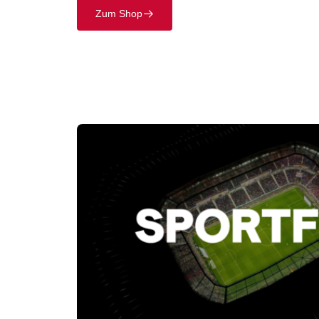
Zum Shop
􀄫