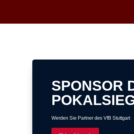
Auf unserer VIP-Ticket-Seite OVIP informieren 
direkt von den gegnerischen Vereinen angeboten w
Schritt für Schritt zum VIP-Ticket für Auswärtsspi
1. Kommende Auswärtsspiele: Informieren Sie sic
2. Weiterleitung zum VIP-Shop des Gastgebers: 
Vereins weitergeleitet.
Hinweis: Sie verlassen unsere Seite und werden 
informieren und Ihren Ticketkauf sicher und unko
SPONSOR 
Wir freuen uns darauf, Ihnen auch bei den Auswä
POKALSIE
Werden Sie Partner des VfB Stuttgart