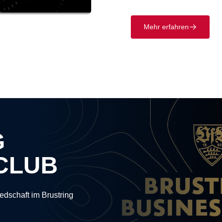
Mehr erfahren
􀄫
G
CLUB
edschaft im Brustring