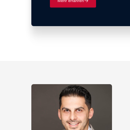
Mehr erfahren
􀄫