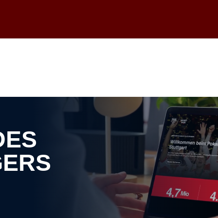
wir Sie über die kommenden Auswärtsspiele der Saison 2025/26. Da die 
erden, leiten wir Sie bei Verfügbarkeit für den Kauf dieser Tickets au
ele:
h auf unserer Seite über die bevorstehenden Auswärtsspiele der Herth
Für detaillierte Informationen und den Kauf der VIP-Tickets werden Si
direkt zur VIP-Seite des gegnerischen Vereins weitergeleitet. Dort kö
mpliziert abschließen.
DES
rtsspielen ein exklusives VIP-Erlebnis zu ermöglichen!
GERS