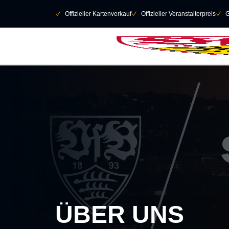
Navigation überspringen
􀄫
􀆅
Offizieller Kartenverkauf
􀆅
Offizieller Veranstalterpreis
􀆅
G
ÜBER UNS